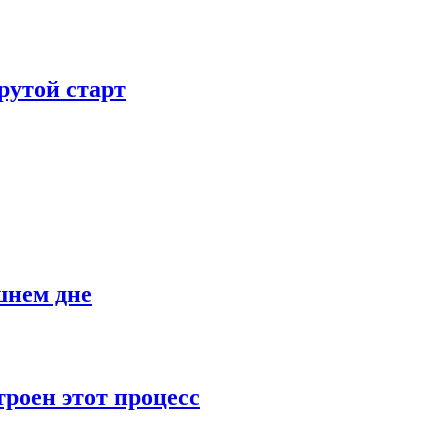
рутой старт
шнем дне
роен этот процесс