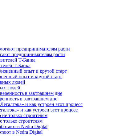
гают предпринимателям расти
ителей Т-Банка
зненный опыт и крутой старт
ных людей
ренность в завтрашнем дне
галтэка» и как устроен этот процесс
е только строителям
ают в Nedra Digital