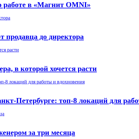
 о работе в «Магнит OMNI»
т продавца до директора
а, в которой хочется расти
нкт-Петербурге: топ-8 локаций для раб
енером за три месяца