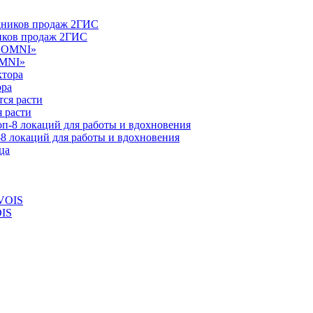
ников продаж 2ГИС
OMNI»
ора
 расти
-8 локаций для работы и вдохновения
OIS