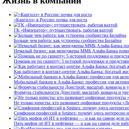
Жизнь в компании
«Каргилл» в России: почва для роста
ГК «Император»: путешествовать, работая вахтой
Больше чем работа: как устроены сообщества Билайна
Немалый бизнес: как менеджеры ММБ Альфа-Банка помо
Помощь не по скрипту: 5 историй поддержки и представ
Как работают в контакт-центре Альфа-Банка: богатый жи
Мобильный банкир в Альфа-Банке: профессия для актив
Формула стабильности Донстрой: масштаб, команда и уве
Не только юристы: кто развивает цифровые продукты «Ле
Симфония профессий в Sminex: почему здесь интересно н
Пять мифов об ИТ в нефтянке — и как на самом деле работ